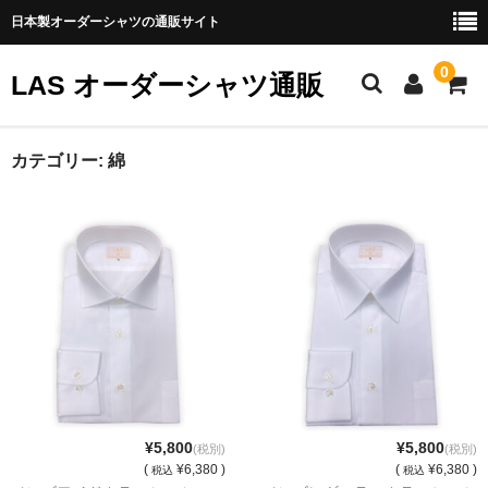
日本製オーダーシャツの通販サイト
0
LAS オーダーシャツ通販
ホーム
カテゴリー:
綿
About us
立川店
日本橋店
商品一覧
パターンオーダーシャツについて
公式ＨＰへ
¥5,800
¥5,800
(税別)
(税別)
(
¥6,380 )
(
¥6,380 )
税込
税込
【特定商取引法に基づく表記】