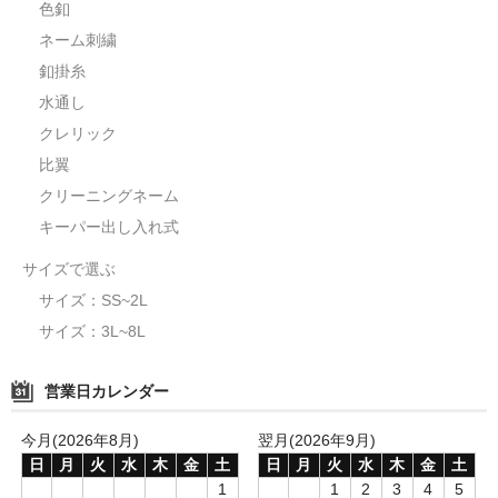
色釦
ネーム刺繍
釦掛糸
水通し
クレリック
比翼
クリーニングネーム
キーパー出し入れ式
サイズで選ぶ
サイズ：SS~2L
サイズ：3L~8L
営業日カレンダー
今月(2026年8月)
翌月(2026年9月)
日
月
火
水
木
金
土
日
月
火
水
木
金
土
1
1
2
3
4
5