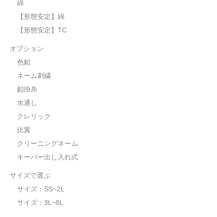
綿
【形態安定】綿
【形態安定】TC
オプション
色釦
ネーム刺繍
釦掛糸
水通し
クレリック
比翼
クリーニングネーム
キーパー出し入れ式
サイズで選ぶ
サイズ：SS~2L
サイズ：3L~8L