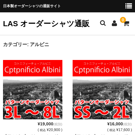
日本製オーダーシャツの通販サイト
0
LAS オーダーシャツ通販
ホーム
カテゴリー:
アルビニ
About us
立川店
日本橋店
商品一覧
パターンオーダーシャツについて
公式ＨＰへ
¥19,000
¥16,000
(税別)
(税別)
(
¥20,900 )
(
¥17,600 )
税込
税込
【特定商取引法に基づく表記】